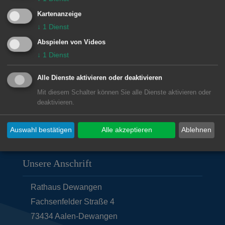
Uhr und von 15.00 bis 17.00 Uhr wie
Kartenanzeige
folgt zu erreichen: Telefonisch unter
↓
1
Dienst
0176 233 980 74 oder per E-Mail unter
Abspielen von Videos
↓
1
Dienst
dewangen.gemeinsam@t-online.de
Alle Dienste aktivieren oder deaktivieren
Mit diesem Schalter können Sie alle Dienste aktivieren oder
deaktivieren.
© Stadt Aalen, 27.03.2020
Auswahl bestätigen
Alle akzeptieren
Ablehnen
Unsere Anschrift
Rathaus Dewangen
Fachsenfelder Straße 4
73434
Aalen-Dewangen