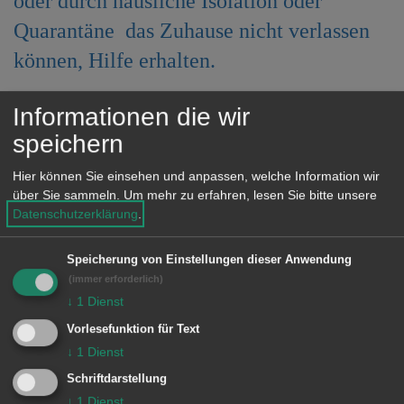
oder durch häusliche Isolation oder
e
Quarantäne das Zuhause nicht verlassen
n
können, Hilfe erhalten.
Ortsvorsteherin Andrea Zeißler und
Informationen die wir
Ortschaftsrat Helmut Gentner haben
speichern
gemeinsam mit Ehrenamtlichen aus
Hier können Sie einsehen und anpassen, welche Information wir
verschiedenen Dewanger Vereinen die
über Sie sammeln.
Um mehr zu erfahren, lesen Sie bitte unsere
Datenschutzerklärung
.
Gruppe „Dewangen gemeinsam“ ins
Leben gerufen. Insbesondere sollen
Speicherung von Einstellungen dieser Anwendung
Einkäufe im Wellandmarkt erledigt und
(immer erforderlich)
Rezepte bei Apotheken eingelöst
↓
1
Dienst
werden.
Vorlesefunktion für Text
↓
1
Dienst
Die Helfenden sind von Montag bis
Schriftdarstellung
Samstag jeweils von 9.00 bis 12.00
↓
1
Dienst