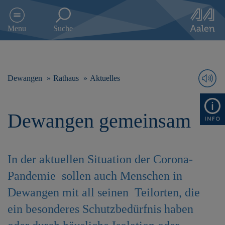
D
i
Menu
Suche
r
e
k
t
z
Dewangen
Rathaus
Aktuelles
u
m
I
Dewangen gemeinsam
n
h
a
l
In der aktuellen Situation der Corona-
t
s
Pandemie sollen auch Menschen in
p
r
Dewangen mit all seinen Teilorten, die
i
ein besonderes Schutzbedürfnis haben
n
g