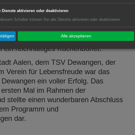
 weiter gepflegt werden kann, so
e Dienste aktivieren oder deaktivieren
 diesem Schalter können Sie alle Dienste aktivieren oder deaktivieren.
dem Verein für Lebensfreude mit
tätigen
Alle akzeptieren
ersorgt. Die Grundschule und
 ein reichhaltiges Kuchenbuffet.
Stadt Aalen, dem TSV Dewangen, der
 Verein für Lebensfreude war das
n Dewangen ein voller Erfolg. Das
 ersten Mal im Rahmen der
und stellte einen wunderbaren Abschluss
llem Programm und
gen dar.