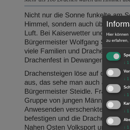
Nicht nur die Sonne funkelte am 
Inform
Himmel, sondern auch über 100 fa
Luft. Bei Kaiserwetter und passe
Hier können 
Bürgermeister Wolfgang Steidle un
zu erfahren,
viele Familien und Drachenbegeiste
Spe
Drachenfest in Dewangen.
↓
1
Vor
Drachensteigen löse auf der ganze
↓
1
aus, das sehe man auch an diese
Sch
Bürgermeister Steidle. Frau Zeißle
↓
1
Gruppe von jungen Männern aus Pa
Kar
Anwesenden verschenkten und half
↓
1
befestigen und die Drachen steige
Abs
Nahen Osten Volksport und es sei 
↓
1