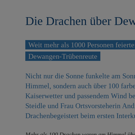
r
e
i
n
Die Drachen über De
n
g
e
n
Weit mehr als 1000 Personen feierten
Dewangen-Trübenreute
Nicht nur die Sonne funkelte am So
Himmel, sondern auch über 100 farben
Kaiserwetter und passendem Wind be
Steidle und Frau Ortsvorsteherin And
Drachenbegeistert beim ersten Interk
Mehr als 100 Drachen waren am Himmel übe