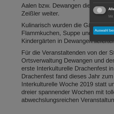
Aalen bzw. Dewangen diese Kultur
All
Zeißler weiter.
Mit
Kulinarisch wurden die Gäste von 
Auswahl bes
Flammkuchen, Suppe und Burger v
Kindergärten in Dewangen lieferten
Für die Veranstaltenden von der 
Ortsverwaltung Dewangen und dem
erste Interkulturelle Drachenfest i
Drachenfest fand dieses Jahr zum
Interkulturelle Woche 2019 statt 
dreier spannender Wochen mit to
abwechslungsreichen Veranstaltun