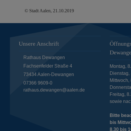
© Stadt Aalen, 21.10.2019
Unsere Anschrift
Öffnungs
Dewang
Rathaus Dewangen
Fachsenfelder Straße 4
Montag, 8
Dienstag, 
73434
Aalen-Dewangen
Mittwoch, 
07366 9609-0
Donnersta
rathaus.dewangen@aalen.de
Freitag, 8
sowie nac
Bitte bea
bis Mittw
8.30 bis