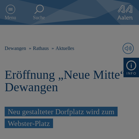
D
i
Menu
Suche
r
e
k
t
z
Dewangen
Rathaus
Aktuelles
u
m
I
Eröffnung „Neue Mitte“
n
h
Dewangen
a
l
t
s
Neu gestalteter Dorfplatz wird zum
p
r
Webster-Platz
i
n
g