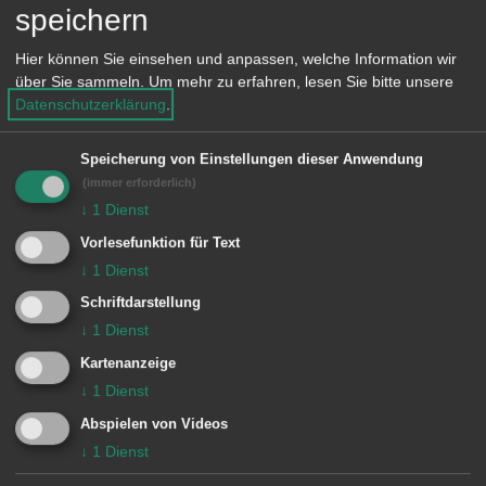
erinnerte der OB. Dank der
speichern
Unterstützung des Landes (51.000
Hier können Sie einsehen und anpassen, welche Information wir
Euro) sei dies nun Realität geworden.
über Sie sammeln.
Um mehr zu erfahren, lesen Sie bitte unsere
Das Engagement der Dewanger für
Datenschutzerklärung
.
ihren neuen Dorfladen hob der OB
Speicherung von Einstellungen dieser Anwendung
besonders hervor, denn über 600
(immer erforderlich)
Mitglieder zähle die Genossenschaft
↓
1
Dienst
„WellandMitte“. Nun liege es an den
Vorlesefunktion für Text
Dewangern, dass der Laden „eine
↓
1
Dienst
Erfolgsstory“ werde.
Schriftdarstellung
↓
1
Dienst
Auch für die Gestaltung des neuen
Kartenanzeige
Dorfplatzes mit Brunnen und E-
↓
1
Dienst
Tanksäule habe man dem Land für
Abspielen von Videos
rund 115.000 Euro Fördermittel zu
↓
1
Dienst