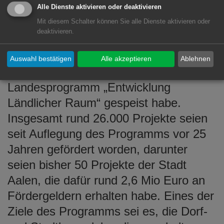
danken, betonte der OB.
Alle Dienste aktivieren oder deaktivieren
Mit diesem Schalter können Sie alle Dienste aktivieren oder
„Euch kann man Geld geben, Ihr macht
deaktivieren.
was draus“, lobte Staatssekretärin
Gurr-Hirsch den neuen Dorfmittelpunkt,
Auswahl bestätigen
Alle akzeptieren
Ablehnen
dessen Förderung sich aus dem
Landesprogramm „Entwicklung
Ländlicher Raum“ gespeist habe.
Insgesamt rund 26.000 Projekte seien
seit Auflegung des Programms vor 25
Jahren gefördert worden, darunter
seien bisher 50 Projekte der Stadt
Aalen, die dafür rund 2,6 Mio Euro an
Fördergeldern erhalten habe. Eines der
Ziele des Programms sei es, die Dorf-