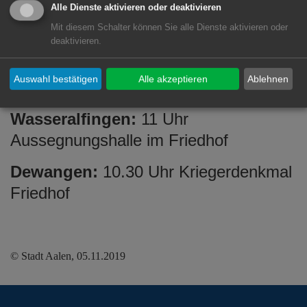
Alle Dienste aktivieren oder deaktivieren
Unterrombach:
11.15 Uhr beim
Mit diesem Schalter können Sie alle Dienste aktivieren oder
Ehrenmal im Friedhof
deaktivieren.
Waldhausen:
9.45 Uhr beim Ehrenmal
Auswahl bestätigen
Alle akzeptieren
Ablehnen
Friedhof
Wasseralfingen:
11 Uhr
Aussegnungshalle im Friedhof
Dewangen:
10.30 Uhr Kriegerdenkmal
Friedhof
© Stadt Aalen, 05.11.2019