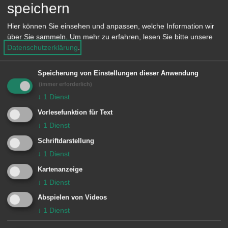
unter der Leitung von Christoph Wegel.
speichern
Hier können Sie einsehen und anpassen, welche Information wir
über Sie sammeln.
Um mehr zu erfahren, lesen Sie bitte unsere
Weitere Gedenkfeiern finden statt:
Datenschutzerklärung
.
Ebnat:
10 Uhr beim Kriegerdenkmal
Speicherung von Einstellungen dieser Anwendung
(immer erforderlich)
Fachsenfeld:
11 Uhr beim
↓
1
Dienst
Kriegerdenkmal
Vorlesefunktion für Text
↓
1
Dienst
Hofen:
10.45 Uhr beim Kriegerdenkmal
Schriftdarstellung
der Johannes-Kapelle
↓
1
Dienst
Kartenanzeige
Röthardt:
14 Uhr beim Ehrenmal
↓
1
Dienst
Unterkochen:
11.30 Uhr beim
Abspielen von Videos
↓
1
Dienst
Kriegerdenkmal