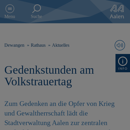
D
i
Menu
Suche
r
e
k
t
z
Dewangen
Rathaus
Aktuelles
u
m
I
Gedenkstunden am
n
h
Volkstrauertag
a
l
t
s
Zum Gedenken an die Opfer von Krieg
p
r
und Gewaltherrschaft lädt die
i
Stadtverwaltung Aalen zur zentralen
n
g