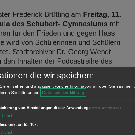
ter Frederick Brütting am
Freitag, 11.
Aula des Schubart- Gymnasiums
mit
chen für den Frieden und gegen Hass
de wird von Schülerinnen und Schülern
et. Stadtarchivar Dr. Georg Wendt
 den Inhalten der Podcastreihe des
ten. Der „Aalener Bua“ Willi Klumpp,
ationen die wir speichern
ule, hat ab 1939 in zahlreichen
Sie einsehen und anpassen, welche Information wir über Sie sammeln.
 Erlebnissen als Soldat und
 lesen Sie bitte unsere
Datenschutzerklärung
.
d dieses Briefwechsels haben sich die
 Lehrer, Oberstudienrat Sascha
icherung von Einstellungen dieser Anwendung
(immer erforderlich)
chäftigt. Ihre Eindrücke und Gedanken
Dienst
unde vorstellen.
lesefunktion für Text
Dienst