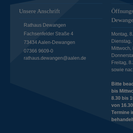
Unsere Anschrift
Öffnungs
Dewang
Rathaus Dewangen
Fachsenfelder Straße 4
Montag, 8
Dienstag, 
73434
Aalen-Dewangen
Mittwoch, 
07366 9609-0
Donnersta
rathaus.dewangen@aalen.de
Freitag, 8
sowie nac
Bitte bea
bis Mittw
8.30 bis
von 16.30
Termine 
behandel