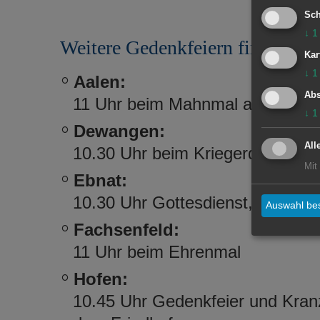
Sch
↓
1
Weitere Gedenkfeiern finden stat
Kar
↓
1
Aalen:
Abs
11 Uhr beim Mahnmal an der Sch
↓
1
Dewangen:
All
10.30 Uhr beim Kriegerdenkmal 
Mit
Ebnat:
10.30 Uhr Gottesdienst, anschli
Auswahl bes
Fachsenfeld:
11 Uhr beim Ehrenmal
Hofen:
10.45 Uhr Gedenkfeier und Kran