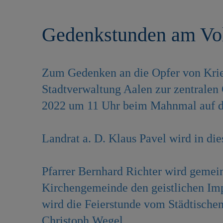
r
e
i
n
Gedenkstunden am Vol
n
g
e
n
Zum Gedenken an die Opfer von Krieg
Stadtverwaltung Aalen zur zentrale
2022 um 11 Uhr beim Mahnmal auf de
Landrat a. D. Klaus Pavel wird in di
Pfarrer Bernhard Richter wird geme
Kirchengemeinde den geistlichen Im
wird die Feierstunde vom Städtischen
Christoph Wegel.