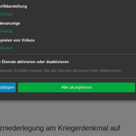
riftdarstellung
Dienst
t:
tenanzeige
Dienst
pielen von Videos
illerhöhe
Dienst
e Dienste aktivieren oder deaktivieren
auf dem Friedhof
 diesem Schalter können Sie alle Dienste aktivieren oder deaktivieren.
eßend Gedenkfeier in der kath. Kirche
tätigen
Alle akzeptieren
zniederlegung am Kriegerdenkmal auf