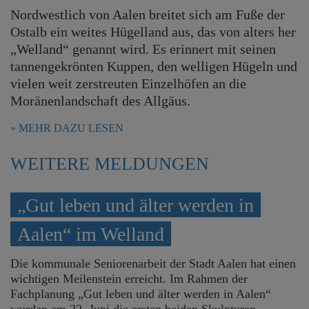
e
Nordwestlich von Aalen breitet sich am Fuße der
n
Ostalb ein weites Hügelland aus, das von alters her
„Welland“ genannt wird. Es erinnert mit seinen
tannengekrönten Kuppen, den welligen Hügeln und
vielen weit zerstreuten Einzelhöfen an die
Moränenlandschaft des Allgäus.
MEHR DAZU LESEN
WEITERE MELDUNGEN
„Gut leben und älter werden in
Aalen“ im Welland
Die kommunale Seniorenarbeit der Stadt Aalen hat einen
wichtigen Meilenstein erreicht. Im Rahmen der
Fachplanung „Gut leben und älter werden in Aalen“
wurden am 22. Juni die ersten beiden Skulpturen