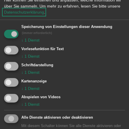
Hier können Sie einsehen und anpassen, welche Information wir
e
über Sie sammeln.
Um mehr zu erfahren, lesen Sie bitte unsere
n
2 Treffer
Datenschutzerklärung
.
Speicherung von Einstellungen dieser Anwendung
Dienstleistung A-Z
(immer erforderlich)
Personalausweis
↓
1
Dienst
Vorlesefunktion für Text
↓
1
Dienst
Dienstleistung A-Z
Reisepass
Schriftdarstellung
↓
1
Dienst
Kartenanzeige
↓
1
Dienst
Abspielen von Videos
↓
1
Dienst
Unsere Anschrift
Alle Dienste aktivieren oder deaktivieren
Rathaus Dewangen
Mit diesem Schalter können Sie alle Dienste aktivieren oder