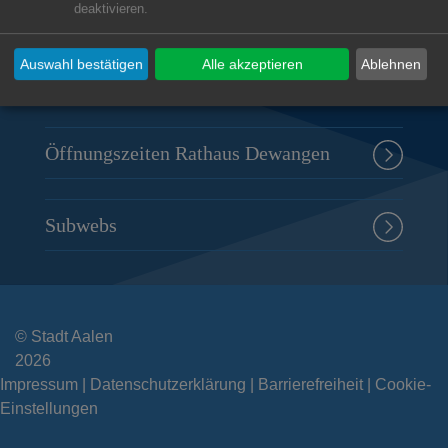
deaktivieren.
Fachsenfelder Straße 4
73434
Aalen-Dewangen
Auswahl bestätigen
Alle akzeptieren
Ablehnen
07366 9609-0
rathaus.dewangen@aalen.de
Öffnungszeiten Rathaus Dewangen
Subwebs
© Stadt Aalen
2026
Impressum
Datenschutzerklärung
Barrierefreiheit
Cookie-
Einstellungen