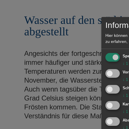
r
e
i
n
Wasser auf den städti
n
g
Inform
abgestellt
e
n
Hier können 
zu erfahren,
Angesichts der fortgeschrittenen 
Spe
immer häufiger und stärker unter 
↓
1
Temperaturen werden zur Vermeid
Vor
November, die Wasserstellen auf al
↓
1
Auch wenn tagsüber die Temperatur
Sch
↓
1
Grad Celsius steigen können, so k
Kar
Frösten kommen. Die Stadtverwalt
↓
1
Verständnis für diese Maßnahme.
Abs
↓
1