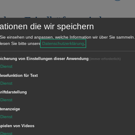
schen Friedhöfen wird
ationen die wir speichern
Sie einsehen und anpassen, welche Information wir über Sie sammeln.
 lesen Sie bitte unsere
Datenschutzerklärung
.
Jahreszeit und den damit verbundenen,
icherung von Einstellungen dieser Anwendung
(immer erforderlich)
den Gefrierpunkt absinkenden
Dienst
ung von Frostschäden ab Montag, 20.
lesefunktion für Text
len städtischen Friedhöfen abgestellt.
Dienst
en teilweise noch deutlich über Null
riftdarstellung
Dienst
ann es doch nachts zu stärkeren
tenanzeige
ung bittet die Friedhofsbesucher um
Dienst
pielen von Videos
Dienst