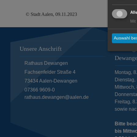
All
© Stadt Aalen, 09.11.2023
Mit
Auswahl bes
Unsere Anschrift
Öffnungs
Dewang
Rathaus Dewangen
Fachsenfelder Straße 4
Montag, 8
Dienstag, 
73434
Aalen-Dewangen
Mittwoch, 
07366 9609-0
Donnersta
rathaus.dewangen@aalen.de
Freitag, 8
sowie nac
Bitte bea
bis Mittw