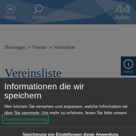
D
i
Menu
Suche
r
e
k
t
z
Dewangen
Vereine
Vereinsliste
u
m
I
Vereinsliste
n
h
a
Informationen die wir
l
speichern
t
Alle
0-9
A-D
E-H
s
Hier können Sie einsehen und anpassen, welche Information wir
p
über Sie sammeln.
Um mehr zu erfahren, lesen Sie bitte unsere
I-L
M-P
Q-U
V-Z
r
Datenschutzerklärung
.
i
n
g
Speicherung von Einstellungen dieser Anwendung