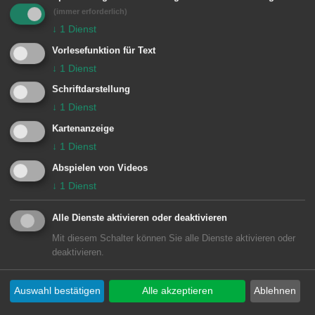
e
(immer erforderlich)
Für die von Ihnen ausgewählten Filter
n
↓
1
Dienst
liegen leider keine Inhalte vor
Vorlesefunktion für Text
↓
1
Dienst
Schriftdarstellung
↓
1
Dienst
Kartenanzeige
↓
1
Dienst
Unsere Anschrift
Abspielen von Videos
↓
1
Dienst
KBBG 2005 e.V. - Kanonier-, Böller- und
Brauchtums-Gruppe Faulherrnhof
Alle Dienste aktivieren oder deaktivieren
Albuchstraße 8
Mit diesem Schalter können Sie alle Dienste aktivieren oder
deaktivieren.
73434
Aalen-Dewangen
07366 920336
Auswahl bestätigen
Alle akzeptieren
Ablehnen
albrecht.dewangen@web.de